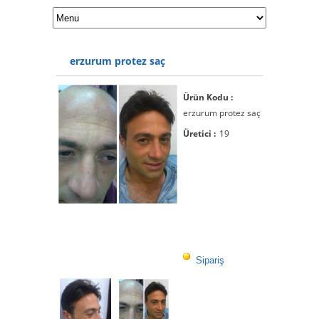
erzurum protez saç
Ürün Kodu :
erzurum protez saç
Üretici :
19
Sipariş