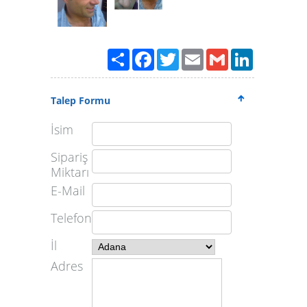
Paylaş
Facebook
Twitter
Email
Gmail
LinkedIn
Talep Formu
İsim
Sipariş
Miktarı
E-Mail
Telefon
İl
Adres