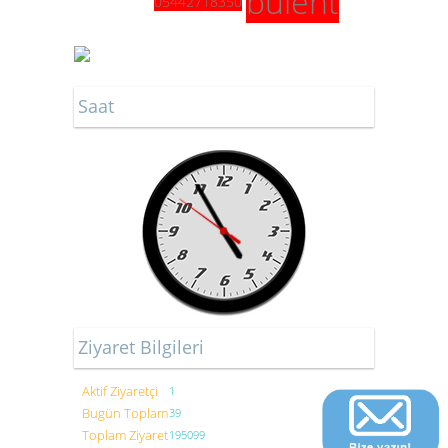
bülent
05442718350
Saat
Ziyaret Bilgileri
Aktif Ziyaretçi
1
Bugün Toplam
39
Toplam Ziyaret
195099